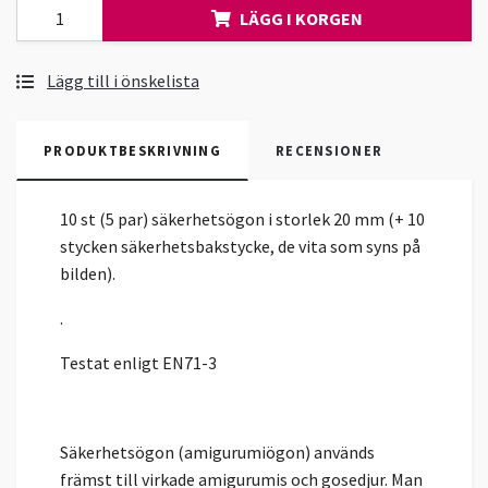
LÄGG I KORGEN
Lägg till i önskelista
PRODUKTBESKRIVNING
RECENSIONER
10 st (5 par) säkerhetsögon i storlek 20 mm (+ 10
stycken säkerhetsbakstycke, de vita som syns på
bilden).
.
Testat enligt EN71-3
Säkerhetsögon (amigurumiögon) används
främst till virkade amigurumis och gosedjur. Man