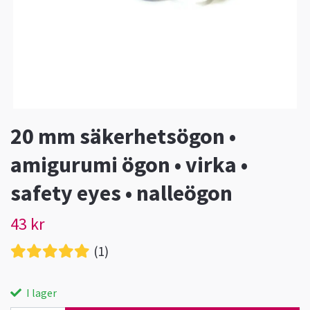
20 mm säkerhetsögon •
amigurumi ögon • virka •
safety eyes • nalleögon
43 kr
(1)
I lager