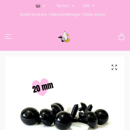
Tax Incl.
SEK
Snabb leverans / Säkra betalningar / Enkla returer