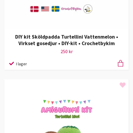
DIY kit Sköldpadda Turtellini Vattenmelon •
Virkset gosedjur • DIY-kit • Crochetbykim
250 kr
I lager