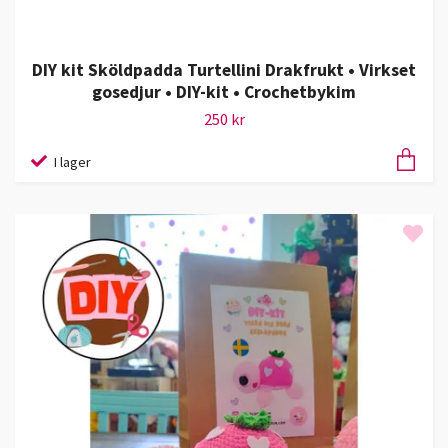
DIY kit Sköldpadda Turtellini Drakfrukt • Virkset
gosedjur • DIY-kit • Crochetbykim
250 kr
I lager