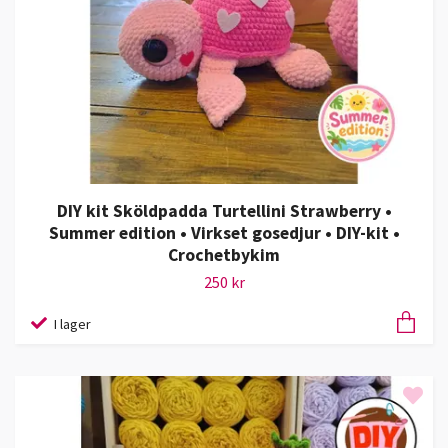
DIY kit Sköldpadda Turtellini Strawberry •
Summer edition • Virkset gosedjur • DIY-kit •
Crochetbykim
250 kr
I lager