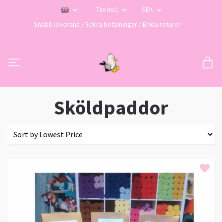
Tax Incl.
SEK
Snabb leverans / Säkra betalningar / Enkla returer
Sköldpaddor