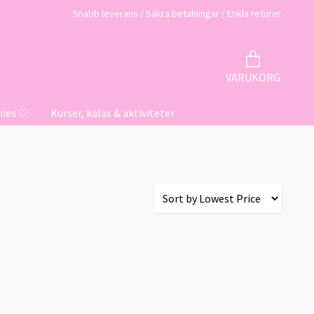
Snabb leverans / Säkra betalningar / Enkla returer
VARUKORG
hies ♡
Kurser, kalas & aktiviteter