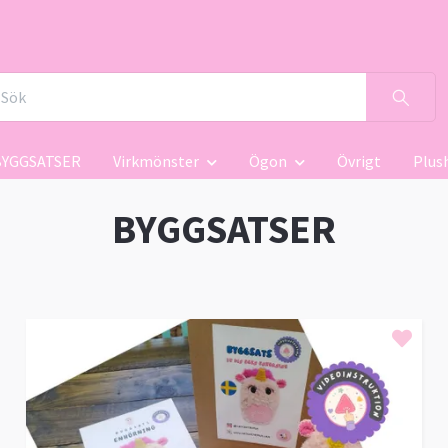
BYGGSATSER
Virkmönster
Ögon
Övrigt
Plus
BYGGSATSER