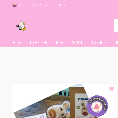
Tax Incl.
SEK
Hem
NYHETER
REA
GARN
DIY Kit