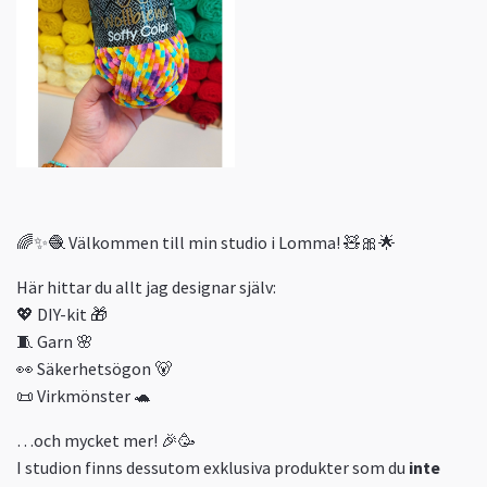
🌈✨🧶 Välkommen till min studio i Lomma! 🧸🎀🌟
Här hittar du allt jag designar själv:
💖 DIY-kit 🎁
🧵 Garn 🌸
👀 Säkerhetsögon 🐻
📜 Virkmönster 🐢
…och mycket mer! 🎉🥳
I studion finns dessutom exklusiva produkter som du
inte