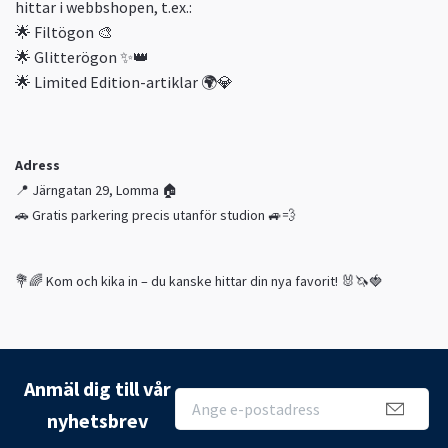
hittar i webbshopen, t.ex.:
🌟 Filtögon 🎨
🌟 Glitterögon ✨👑
🌟 Limited Edition-artiklar 🌍💎
Adress
📍 Järngatan 29, Lomma 🏠
🚗 Gratis parkering precis utanför studion 🚙💨
💐🌈 Kom och kika in – du kanske hittar din nya favorit! 🐰🦄🍓
Anmäl dig till vår
nyhetsbrev