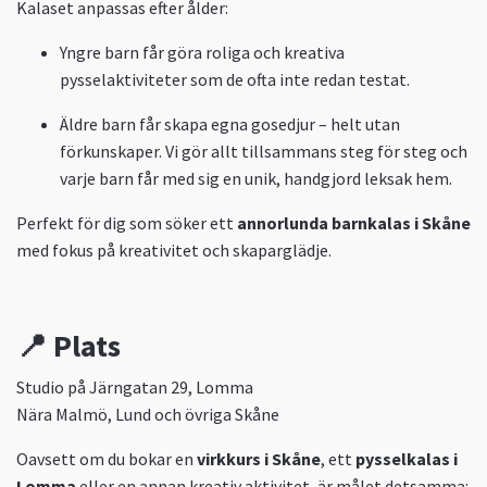
Kalaset anpassas efter ålder:
Yngre barn får göra roliga och kreativa
pysselaktiviteter som de ofta inte redan testat.
Äldre barn får skapa egna gosedjur – helt utan
förkunskaper. Vi gör allt tillsammans steg för steg och
varje barn får med sig en unik, handgjord leksak hem.
Perfekt för dig som söker ett
annorlunda barnkalas i Skåne
med fokus på kreativitet och skaparglädje.
📍 Plats
Studio på Järngatan 29, Lomma
Nära Malmö, Lund och övriga Skåne
Oavsett om du bokar en
virkkurs i Skåne
, ett
pysselkalas i
Lomma
eller en annan kreativ aktivitet, är målet detsamma: