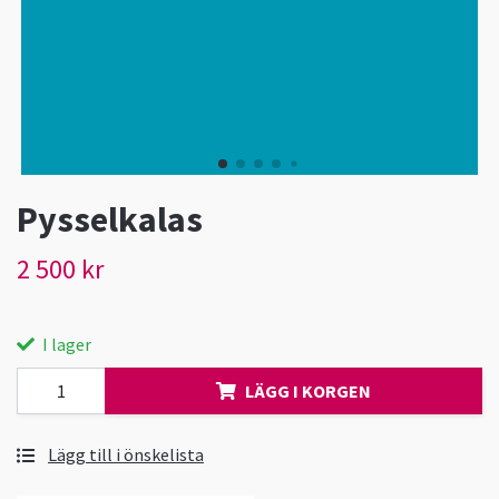
Pysselkalas
2 500 kr
I lager
LÄGG I KORGEN
Lägg till i önskelista