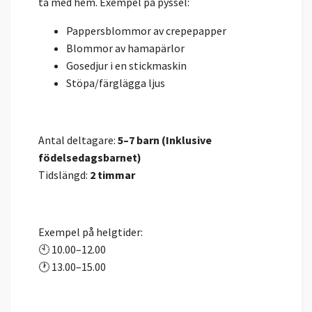
ta med hem. Exempel på pyssel:
Pappersblommor av crepepapper
Blommor av hamapärlor
Gosedjur i en stickmaskin
Stöpa/färglägga ljus
Antal deltagare:
5–7 barn (Inklusive
födelsedagsbarnet)
Tidslängd:
2 timmar
Exempel på helgtider:
🕙 10.00–12.00
🕐 13.00–15.00