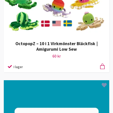
OctopopZ – 10 i 1 Virkmönster Bläckfisk |
Amigurumi Low Sew
60 kr
I lager