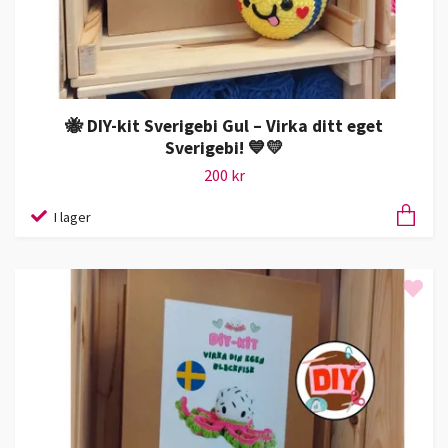
🐝 DIY-kit Sverigebi Gul – Virka ditt eget
Sverigebi! 💙💛
200 kr
I lager