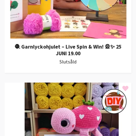
🧶 Garnlyckohjulet – Live Spin & Win! 🎡✨ 25
JUNI 19.00
Slutsåld