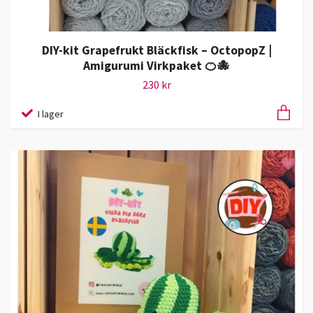
DIY-kit Grapefrukt Bläckfisk – OctopopZ |
Amigurumi Virkpaket 🍊🐙
230 kr
I lager