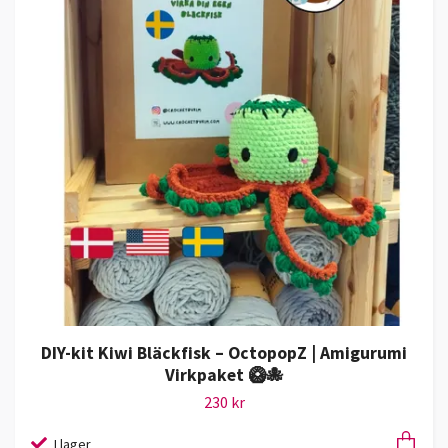
DIY-kit Kiwi Bläckfisk – OctopopZ | Amigurumi
Virkpaket 🥝🐙
230 kr
I lager