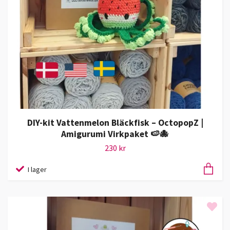
DIY-kit Vattenmelon Bläckfisk – OctopopZ |
Amigurumi Virkpaket 🍉🐙
230 kr
I lager