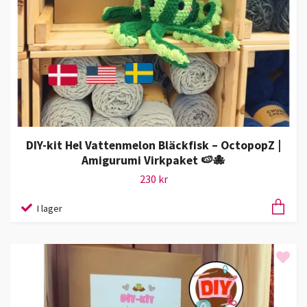
DIY-kit Hel Vattenmelon Bläckfisk – OctopopZ |
Amigurumi Virkpaket 🍉🐙
230 kr
I lager