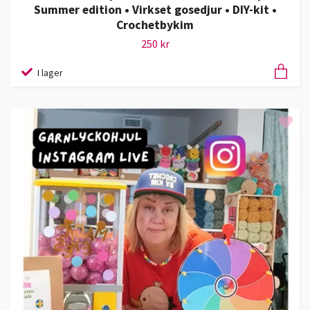
Summer edition • Virkset gosedjur • DIY-kit •
Crochetbykim
250 kr
I lager