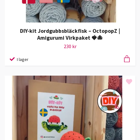
DIY-kit Jordgubbsbläckfisk – OctopopZ |
Amigurumi Virkpaket 🍓🐙
230 kr
I lager