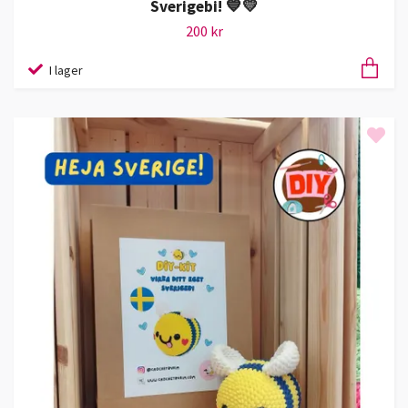
Sverigebi! 💙💛
200 kr
I lager