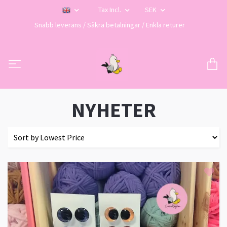
Tax Incl.
SEK
Snabb leverans / Säkra betalningar / Enkla returer
NYHETER