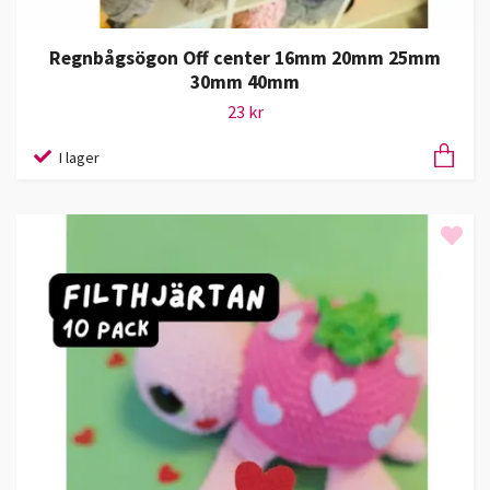
Regnbågsögon Off center 16mm 20mm 25mm
30mm 40mm
23 kr
I lager