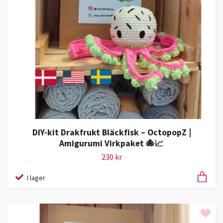
DIY-kit Drakfrukt Bläckfisk – OctopopZ |
Amigurumi Virkpaket 🐙📈
230 kr
I lager