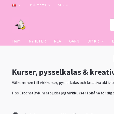
Inkl. moms
SEK
Hem
NYHETER
REA
GARN
DIY Kit
Kurser, pysselkalas & kreati
Välkommen till virkkurser, pysselkalas och kreativa aktivi
Hos CrochetByKim erbjuder jag
virkkurser i Skåne
för dig 