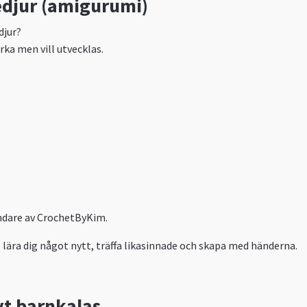
sedjur (amigurumi)
djur?
rka men vill utvecklas.
undare av CrochetByKim.
ll lära dig något nytt, träffa likasinnade och skapa med händerna.
vt barnkalas