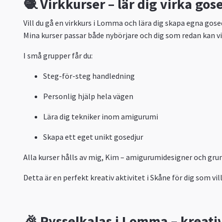
🧶 Virkkurser – lär dig virka go
Vill du gå en virkkurs i Lomma och lära dig skapa egna gose
Mina kurser passar både nybörjare och dig som redan kan vi
I små grupper får du:
Steg-för-steg handledning
Personlig hjälp hela vägen
Lära dig tekniker inom amigurumi
Skapa ett eget unikt gosedjur
Alla kurser hålls av mig, Kim – amigurumidesigner och gr
Detta är en perfekt kreativ aktivitet i Skåne för dig som vi
🎉 Pysselkalas i Lomma – kreati