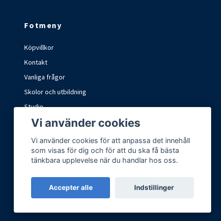
Fotmeny
Köpvillkor
Kontakt
Vanliga frågor
Skolor och utbildning
Studio
Vi använder cookies
Marknader och mässor
Vi använder cookies för att anpassa det innehåll
som visas för dig och för att du ska få bästa
tänkbara upplevelse när du handlar hos oss.
Accepter alle
Indstillinger