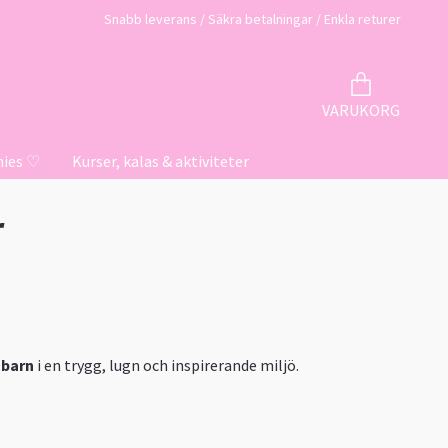
Snabb leverans / Säkra betalningar / Enkla returer
VARUKORG
hies ♡
Kurser, kalas & aktiviteter
r
 barn
i en trygg, lugn och inspirerande miljö.