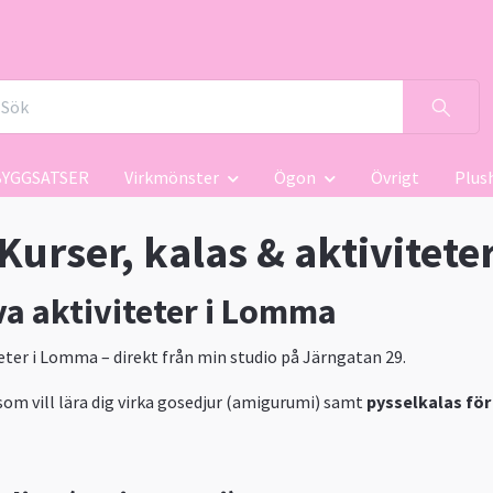
BYGGSATSER
Virkmönster
Ögon
Övrigt
Plus
Kurser, kalas & aktivitete
va aktiviteter i Lomma
teter i Lomma – direkt från min studio på Järngatan 29.
som vill lära dig virka gosedjur (amigurumi) samt
pysselkalas för