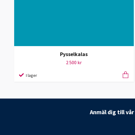
Pysselkalas
2 500 kr
I lager
Anmäl dig till vå