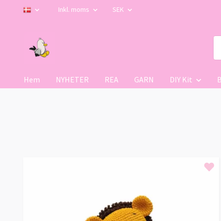
Inkl. moms
SEK
Hem
NYHETER
REA
GARN
DIY Kit