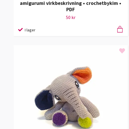
amigurumi virkbeskrivning • crochetbykim •
PDF
50 kr
I lager