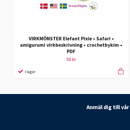
VIRKMÖNSTER Elefant Pixie • Safari •
amigurumi virkbeskrivning • crochetbykim •
PDF
50 kr
I lager
Anmäl dig till vå