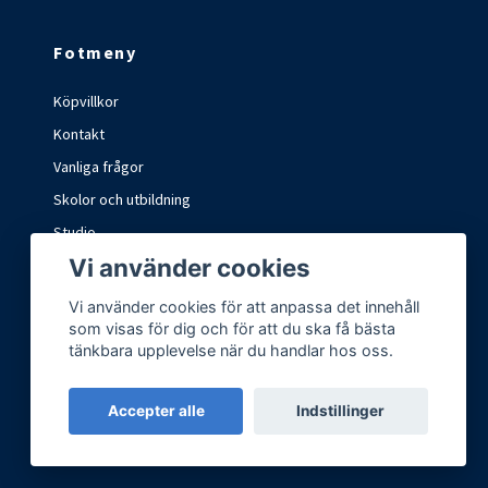
Fotmeny
Köpvillkor
Kontakt
Vanliga frågor
Skolor och utbildning
Studio
Vi använder cookies
Marknader och mässor
Vi använder cookies för att anpassa det innehåll
som visas för dig och för att du ska få bästa
tänkbara upplevelse när du handlar hos oss.
Accepter alle
Indstillinger