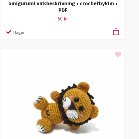
amigurumi virkbeskrivning • crochetbykim •
PDF
50 kr
I lager