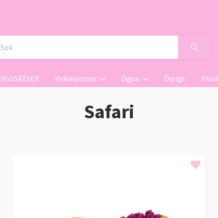
BYGGSATSER
Virkmönster
Ögon
Övrigt
Plus
Safari