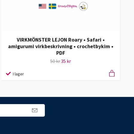
VIRKMÖNSTER LEJON Roary • Safari •
amigurumi virkbeskrivning • crochetbykim •
PDF
50 kr
35 kr
I lager