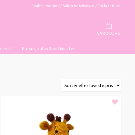
Snabb leverans / Säkra betalningar / Enkla returer
VARUKORG
hies ♡
Kurser, kalas & aktiviteter