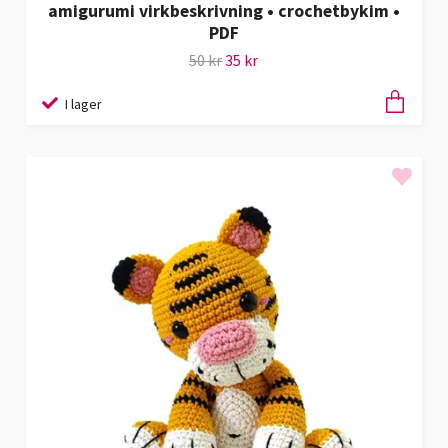
amigurumi virkbeskrivning • crochetbykim •
PDF
50 kr
35 kr
I lager