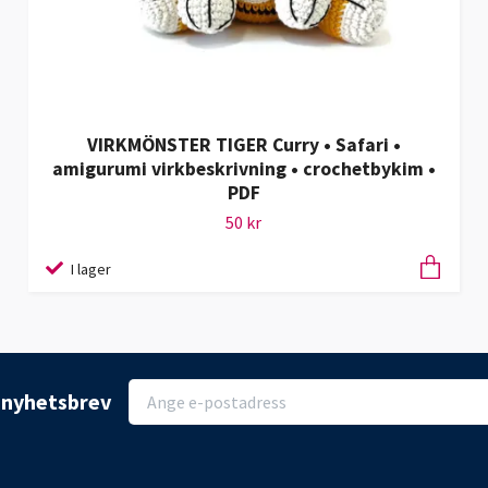
VIRKMÖNSTER TIGER Curry • Safari •
amigurumi virkbeskrivning • crochetbykim •
PDF
50 kr
I lager
r nyhetsbrev