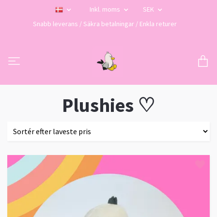
Inkl. moms
SEK
Snabb leverans / Säkra betalningar / Enkla returer
Plushies ♡