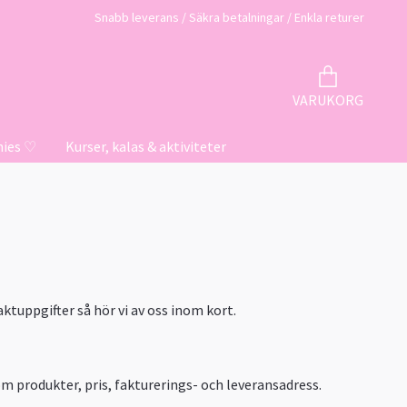
Snabb leverans / Säkra betalningar / Enkla returer
VARUKORG
hies ♡
Kurser, kalas & aktiviteter
ktuppgifter så hör vi av oss inom kort.
 om produkter, pris, fakturerings- och leveransadress.