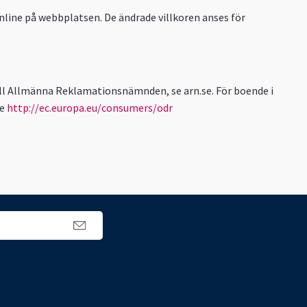
online på webbplatsen. De ändrade villkoren anses för
 till Allmänna Reklamationsnämnden, se arn.se. För boende i
se
http://ec.europa.eu/consumers/odr