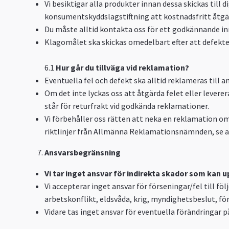
Vi besiktigar alla produkter innan dessa skickas till 
konsumentskyddslagstiftning att kostnadsfritt åtgär
Du måste alltid kontakta oss för ett godkännande inn
Klagomålet ska skickas omedelbart efter att defekte
6.1
Hur går du tillväga vid reklamation?
Eventuella fel och defekt ska alltid reklameras till
a
Om det inte lyckas oss att åtgärda felet eller levere
står för returfrakt vid godkända reklamationer.
Vi förbehåller oss rätten att neka en reklamation om 
riktlinjer från Allmänna Reklamationsnämnden, se a
Ansvarsbegränsning
Vi tar inget ansvar för indirekta skador som kan 
Vi accepterar inget ansvar för förseningar/fel till 
arbetskonflikt, eldsvåda, krig, myndighetsbeslut, för
Vidare tas inget ansvar för eventuella förändringar