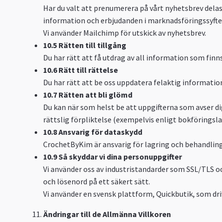
Har du valt att prenumerera på vårt nyhetsbrev dela
information och erbjudanden i marknadsföringssyfte
Vi använder Mailchimp för utskick av nyhetsbrev.
10.5 Rätten till tillgång
Du har rätt att få utdrag av all information som finn
10.6 Rätt till rättelse
Du har rätt att be oss uppdatera felaktig informatio
10.7 Rätten att bli glömd
Du kan när som helst be att uppgifterna som avser dig
rättslig förpliktelse (exempelvis enligt bokföringsla
10.8 Ansvarig för dataskydd
CrochetByKim är ansvarig för lagring och behandling a
10.9 Så skyddar vi dina personuppgifter
Vi använder oss av industristandarder som SSL/TLS 
och lösenord på ett säkert sätt.
Vi använder en svensk plattform, Quickbutik, som dri
Ändringar till de Allmänna Villkoren