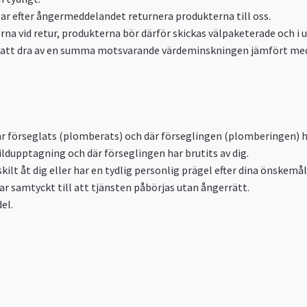
ar efter ångermeddelandet returnera produkterna till oss.
erna vid retur, produkterna bör därför skickas välpaketerade och i
n att dra av en summa motsvarande värdeminskningen jämfört med 
r förseglats (plomberats) och där förseglingen (plomberingen) ha
ildupptagning och där förseglingen har brutits av dig.
ilt åt dig eller har en tydlig personlig prägel efter dina önskemål
ar samtyckt till att tjänsten påbörjas utan ångerrätt.
el.