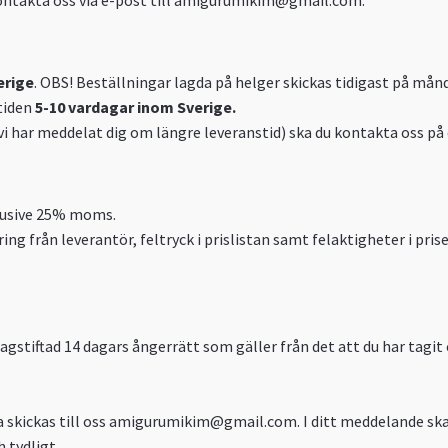
ntakta oss via e-post till
amigurumikim@gmail.com
.
erige
. OBS! Beställningar lagda på helger skickas tidigast på månd
stiden
5-10 vardagar inom Sverige.
vi har meddelat dig om längre leveranstid) ska du kontakta oss på
nklusive 25% moms.
ring från leverantör, feltryck i prislistan samt felaktigheter i pr
agstiftad 14 dagars ångerrätt som gäller från det att du har tagit
skickas till oss
amigurumikim@gmail.com
. I ditt meddelande s
 tydligt.