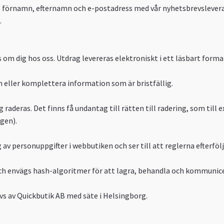
s förnamn, efternamn och e-postadress med vår nyhetsbrevslevera
.
s om dig hos oss. Utdrag levereras elektroniskt i ett läsbart forma
n eller komplettera information som är bristfällig.
 raderas. Det finns få undantag till rätten till radering, som till
gen).
v personuppgifter i webbutiken och ser till att reglerna efterfölj
och envägs hash-algoritmer för att lagra, behandla och kommunic
vs av Quickbutik AB med säte i Helsingborg.