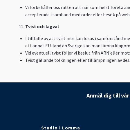
Vi förbehåller oss rätten att när som helst företa än
accepterade i samband med order eller besök på web
Tvist och lagval
I tillfälle av att tvist inte kan lösas i samförstån
ett annat EU-land än Sverige kan man lämna klagomå
Vid eventuell tvist följer vi beslut från ARN eller m
Tvist gällande tolkningen eller tillämpningen av dess
Anmäl dig till vå
Studio i Lomma