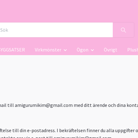
BYGGSATSER
Virkmönster
Ögon
Övrigt
Plus
il till
amigurumikim@gmail.com
med ditt ärende och dina konta
telse till din e-postadress. I bekräftelsen finner du alla uppgifter