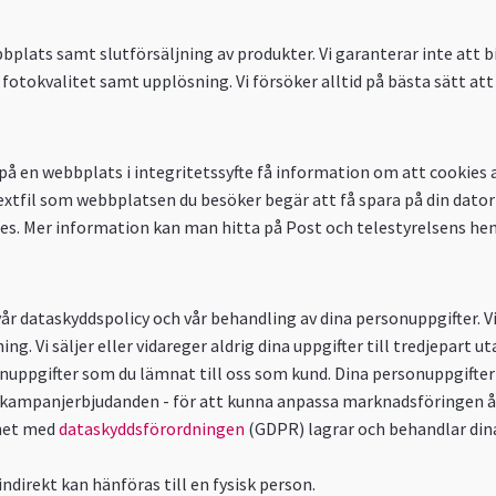
bbplats samt slutförsäljning av produkter. Vi garanterar inte att 
otokvalitet samt upplösning. Vi försöker alltid på bästa sätt at
å en webbplats i integritetssyfte få information om att cookies 
extfil som webbplatsen du besöker begär att få spara på din dator fö
ies. Mer information kan man hitta på Post och telestyrelsens he
dataskyddspolicy och vår behandling av dina personuppgifter. Vi v
g. Vi säljer eller vidareger aldrig dina uppgifter till tredjepart ut
uppgifter som du lämnat till oss som kund. Dina personuppgifter 
er kampanjerbjudanden - för att kunna anpassa marknadsföringen åt
ghet med
dataskyddsförordningen
(GDPR) lagrar och behandlar dina
ndirekt kan hänföras till en fysisk person.