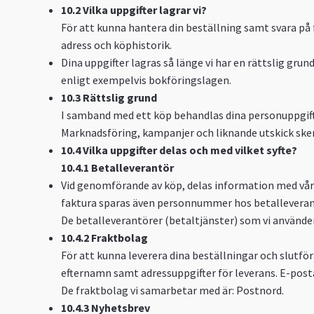
10.2 Vilka uppgifter lagrar vi?
För att kunna hantera din beställning samt svara på f
adress och köphistorik.
Dina uppgifter lagras så länge vi har en rättslig grund
enligt exempelvis bokföringslagen.
10.3 Rättslig grund
I samband med ett köp behandlas dina personuppgifter
Marknadsföring, kampanjer och liknande utskick sker 
10.4 Vilka uppgifter delas och med vilket syfte?
10.4.1 Betalleverantör
Vid genomförande av köp, delas information med vår 
faktura sparas även personnummer hos betalleverant
De betalleverantörer (betaltjänster) som vi använder 
10.4.2 Fraktbolag
För att kunna leverera dina beställningar och slutf
efternamn samt adressuppgifter för leverans. E-pos
De fraktbolag vi samarbetar med är: Postnord.
10.4.3 Nyhetsbrev