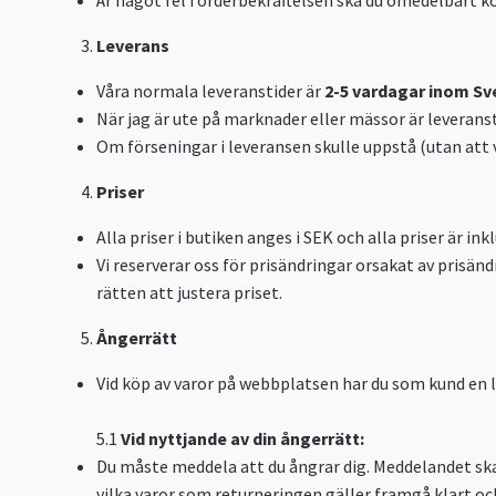
Är något fel i orderbekräftelsen ska du omedelbart ko
Leverans
Våra normala leveranstider är
2
-5 vardagar inom Sv
När jag är ute på marknader eller mässor är leveran
Om förseningar i leveransen skulle uppstå (utan att 
Priser
Alla priser i butiken anges i SEK och alla priser är i
Vi reserverar oss för prisändringar orsakat av prisänd
rätten att justera priset.
Ångerrätt
Vid köp av varor på webbplatsen har du som kund en l
5.1
Vid nyttjande av din ångerrätt:
Du måste meddela att du ångrar dig. Meddelandet ska 
vilka varor som returneringen gäller framgå klart och