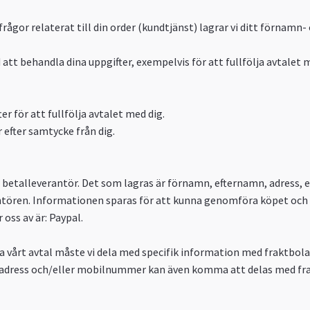
rågor relaterat till din order (kundtjänst) lagrar vi ditt förnam
 att behandla dina uppgifter, exempelvis för att fullfölja avtalet m
 för att fullfölja avtalet med dig.
efter samtycke från dig.
betalleverantör. Det som lagras är förnamn, efternamn, adress, 
ören. Informationen sparas för att kunna genomföra köpet och f
oss av är: Paypal.
öra vårt avtal måste vi dela med specifik information med fraktbo
tadress och/eller mobilnummer kan även komma att delas med frak