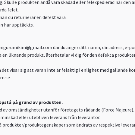
dig. Skulle produkten ändå vara skadad eller felexpedierad när den 
da felet.
an du returnerar en defekt vara.
n har upptäckts.
migurumikim@gmail.com
där du anger ditt namn, din adress, e-p
ra en liknande produkt, återbetalar vi dig för den defekta produk
det visar sig att varan inte är felaktig i enlighet med gällande k
rn.se.
uppstå på grund av produkten.
följd av omständigheter utanför företagets rådande (Force Majeure
minskad eller utebliven leverans från leverantör.
 på produkter/produktegenskaper som ändrats av respektive leveran