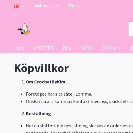
Inkl. moms
SEK
Hem
NYHETER
REA
GARN
DIY Kit
Köpvillkor
Om CrochetByKim
Företaget har sitt säte i Lomma.
Önskar du att komma i kontakt med oss, skicka ett ma
Beställning
När du slutfört din beställning skickas en orderbekräf