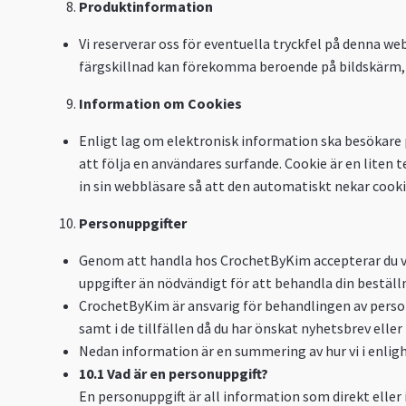
Produktinformation
Vi reserverar oss för eventuella tryckfel på denna we
färgskillnad kan förekomma beroende på bildskärm, f
Information om Cookies
Enligt lag om elektronisk information ska besökare p
att följa en användares surfande. Cookie är en liten t
in sin webbläsare så att den automatiskt nekar cook
Personuppgifter
Genom att handla hos CrochetByKim accepterar du vår 
uppgifter än nödvändigt för att behandla din beställnin
CrochetByKim är ansvarig för behandlingen av person
samt i de tillfällen då du har önskat nyhetsbrev ell
Nedan information är en summering av hur vi i enli
10.1 Vad är en personuppgift?
En personuppgift är all information som direkt eller i