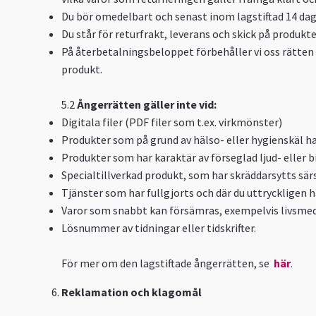
Du bör omedelbart och senast inom lagstiftad 14 dag
Du står för returfrakt, leverans och skick på produkt
På återbetalningsbeloppet förbehåller vi oss rätte
produkt.
5.2
Ångerrätten gäller inte vid:
Digitala filer (PDF filer som t.ex. virkmönster)
Produkter som på grund av hälso- eller hygienskäl ha
Produkter som har karaktär av förseglad ljud- eller b
Specialtillverkad produkt, som har skräddarsytts särsk
Tjänster som har fullgjorts och där du uttryckligen h
Varor som snabbt kan försämras, exempelvis livsmed
Lösnummer av tidningar eller tidskrifter.
För mer om den lagstiftade ångerrätten, se
här
.
Reklamation och klagomål