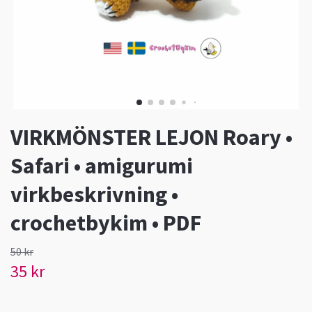
VIRKMÖNSTER LEJON Roary •
Safari • amigurumi
virkbeskrivning •
crochetbykim • PDF
50 kr
35 kr