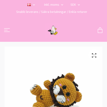
Inkl. moms
SEK
Snabb leverans / Säkra betalningar / Enkla returer