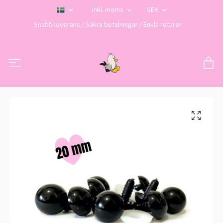
Inkl. moms
SEK
Snabb leverans / Säkra betalningar / Enkla returer