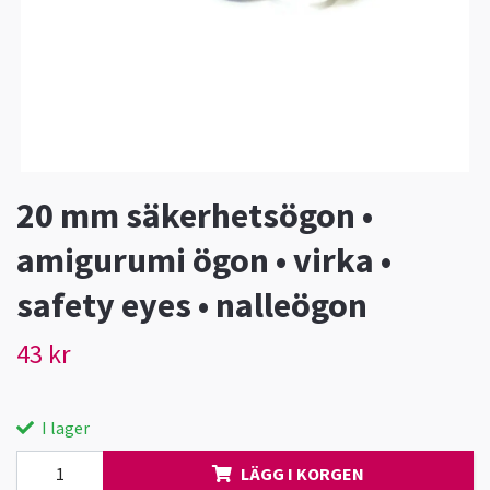
20 mm säkerhetsögon •
amigurumi ögon • virka •
safety eyes • nalleögon
43 kr
I lager
LÄGG I KORGEN