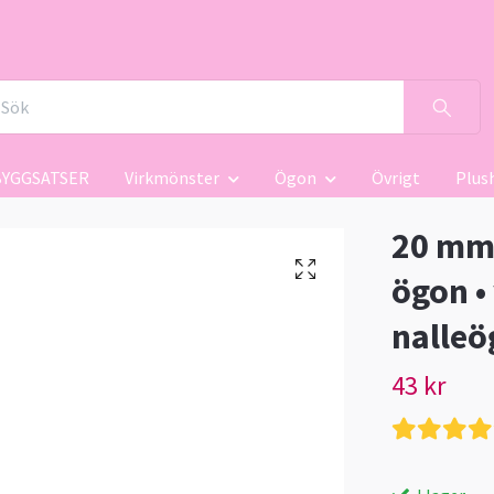
BYGGSATSER
Virkmönster
Ögon
Övrigt
Plus
20 mm
ögon • 
nalleö
43 kr