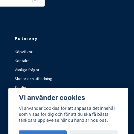
Fotmeny
Köpvillkor
Kontakt
Vanliga frågor
Skolor och utbildning
Studio
Vi använder cookies
Marknader och mässor
Vi använder cookies för att anpassa det innehåll
som visas för dig och för att du ska få bästa
tänkbara upplevelse när du handlar hos oss.