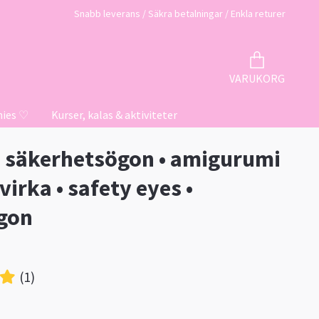
Snabb leverans / Säkra betalningar / Enkla returer
VARUKORG
hies ♡
Kurser, kalas & aktiviteter
 säkerhetsögon • amigurumi
virka • safety eyes •
gon
(1)