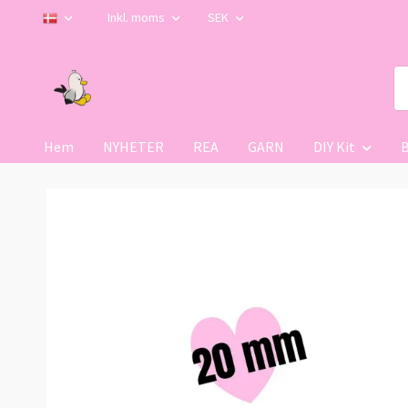
Inkl. moms
SEK
Hem
NYHETER
REA
GARN
DIY Kit