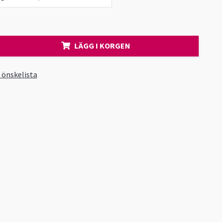
LÄGG I KORGEN
i önskelista