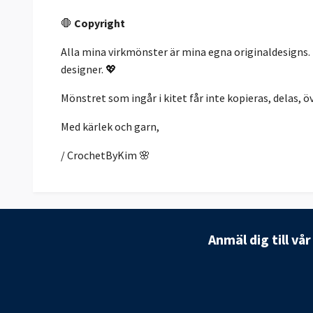
🛑
Copyright
Alla mina virkmönster är mina egna originaldesigns.
designer. 💖
Mönstret som ingår i kitet får inte kopieras, delas, öve
Med kärlek och garn,
/ CrochetByKim 🌸
Anmäl dig till vå