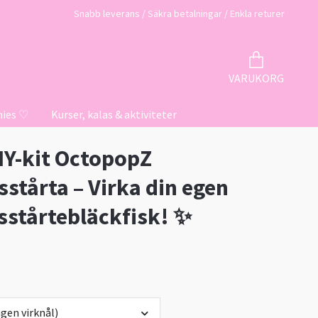
Snabb leverans / Säkra betalningar / Enkla returer
VARUKORG
hies ♡
Kurser, kalas & aktiviteter
IY-kit OctopopZ
sstårta – Virka din egen
sstårtebläckfisk! ✨
gen virknål)