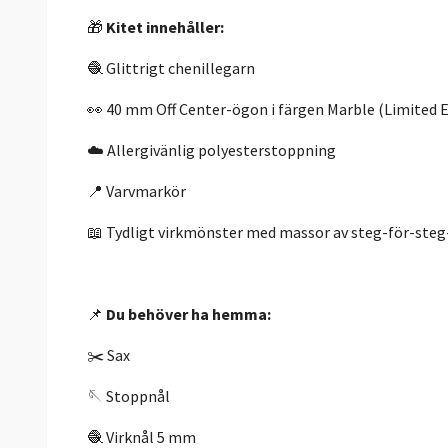
🎁
Kitet innehåller:
🧶 Glittrigt chenillegarn
👀 40 mm Off Center-ögon i färgen Marble (Limited E
☁️ Allergivänlig polyesterstoppning
📍 Varvmarkör
📖 Tydligt virkmönster med massor av steg-för-steg
📌
Du behöver ha hemma:
✂️ Sax
🪡 Stoppnål
🧶 Virknål 5 mm