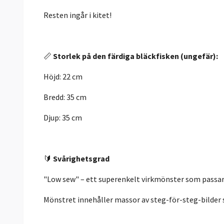
Resten ingår i kitet!
📏
Storlek på den färdiga bläckfisken (ungefär):
Höjd: 22 cm
Bredd: 35 cm
Djup: 35 cm
🔰
Svårighetsgrad
"Low sew" – ett superenkelt virkmönster som passar 
Mönstret innehåller massor av steg-för-steg-bilder 