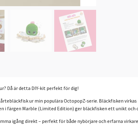
? Då är detta DIY-kit perfekt för dig!
tårtebläckfisk ur min populära OctopopZ-serie. Bläckfisken virkas i
 i färgen Marble (Limited Edition) ger bläckfisken ett unikt och 
omma igång direkt – perfekt för både nybörjare och erfarna virkare