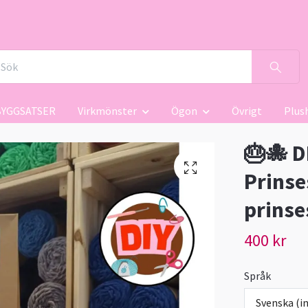
BYGGSATSER
Virkmönster
Ögon
Övrigt
Plus
🎂🐙 D
Prinse
prinse
400 kr
Språk
Svenska (in