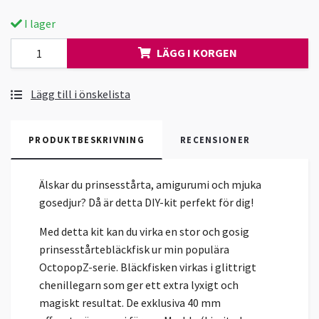
I lager
LÄGG I KORGEN
Lägg till i önskelista
PRODUKTBESKRIVNING
RECENSIONER
Älskar du prinsesstårta, amigurumi och mjuka
gosedjur? Då är detta DIY-kit perfekt för dig!
Med detta kit kan du virka en stor och gosig
prinsesstårtebläckfisk ur min populära
OctopopZ-serie. Bläckfisken virkas i glittrigt
chenillegarn som ger ett extra lyxigt och
magiskt resultat. De exklusiva 40 mm