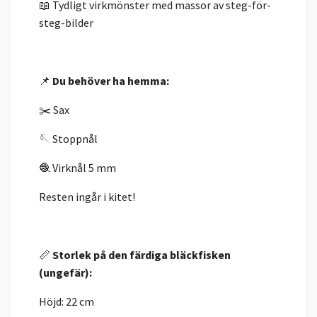
📖 Tydligt virkmönster med massor av steg-för-
steg-bilder
📌
Du behöver ha hemma:
✂️ Sax
🪡 Stoppnål
🧶 Virknål 5 mm
Resten ingår i kitet!
📏
Storlek på den färdiga bläckfisken
(ungefär):
Höjd: 22 cm