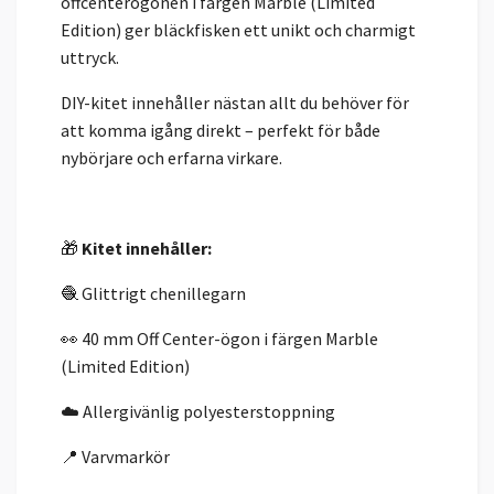
offcenterögonen i färgen Marble (Limited
Edition) ger bläckfisken ett unikt och charmigt
uttryck.
DIY-kitet innehåller nästan allt du behöver för
att komma igång direkt – perfekt för både
nybörjare och erfarna virkare.
🎁
Kitet innehåller:
🧶 Glittrigt chenillegarn
👀 40 mm Off Center-ögon i färgen Marble
(Limited Edition)
☁️ Allergivänlig polyesterstoppning
📍 Varvmarkör