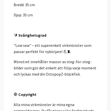
Bredd: 35 cm
Djup: 35 cm
🔰
Svårighetsgrad
"Low sew" – ett superenkelt virkmönster som
passar perfekt för nybörjare! 💪🧵
Mönstret innehåller massor av steg-för-steg-
bilder som gör det enkelt att följa varje moment
och lyckas med din OctopopZ-bläckfisk.
🛑
Copyright
Alla mina virkmönster är mina egna
originaldesigns. Du får gärna sälja färdigvirkade