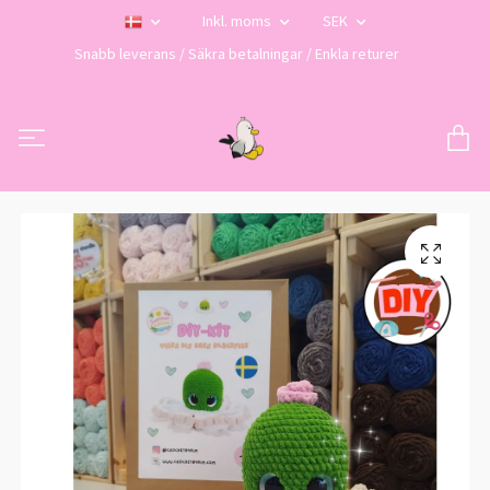
Inkl. moms
SEK
Snabb leverans / Säkra betalningar / Enkla returer