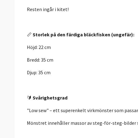
Resten ingår i kitet!
📏
Storlek på den färdiga bläckfisken (ungefär):
Höjd: 22 cm
Bredd: 35 cm
Djup: 35 cm
🔰
Svårighetsgrad
"Low sew" – ett superenkelt virkmönster som passar 
Mönstret innehåller massor av steg-för-steg-bilder 