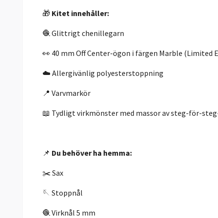
🎁
Kitet innehåller:
🧶 Glittrigt chenillegarn
👀 40 mm Off Center-ögon i färgen Marble (Limited E
☁️ Allergivänlig polyesterstoppning
📍 Varvmarkör
📖 Tydligt virkmönster med massor av steg-för-steg
📌
Du behöver ha hemma:
✂️ Sax
🪡 Stoppnål
🧶 Virknål 5 mm