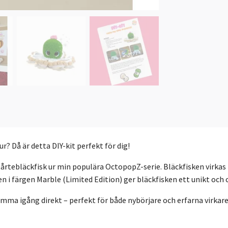
? Då är detta DIY-kit perfekt för dig!
tårtebläckfisk ur min populära OctopopZ-serie. Bläckfisken virkas i
 i färgen Marble (Limited Edition) ger bläckfisken ett unikt och 
omma igång direkt – perfekt för både nybörjare och erfarna virkare