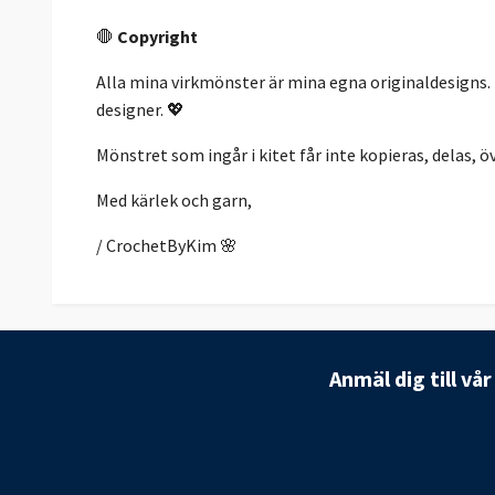
🛑
Copyright
Alla mina virkmönster är mina egna originaldesigns.
designer. 💖
Mönstret som ingår i kitet får inte kopieras, delas, öve
Med kärlek och garn,
/ CrochetByKim 🌸
Anmäl dig till vå