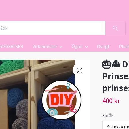
BYGGSATSER
Virkmönster
Ögon
Övrigt
Plus
🎂🐙 D
Prinse
prinse
400 kr
Språk
Svenska (in