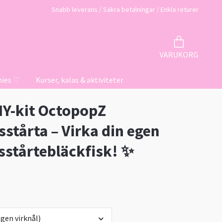
Snabb leverans / Säkra betalningar / Enkla returer
VARUKORG
hies ♡
Kurser, kalas & aktiviteter
IY-kit OctopopZ
sstårta – Virka din egen
sstårtebläckfisk! ✨
gen virknål)