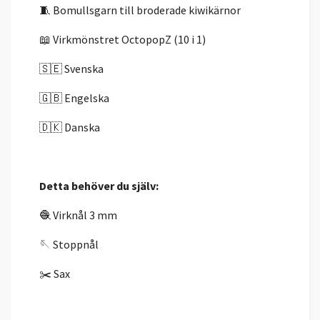
🧵 Bomullsgarn till broderade kiwikärnor
📖 Virkmönstret OctopopZ (10 i 1)
🇸🇪 Svenska
🇬🇧 Engelska
🇩🇰 Danska
Detta behöver du själv:
🧶 Virknål 3 mm
🪡 Stoppnål
✂️ Sax