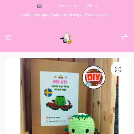
Tax Incl.
SEK
Snabb leverans / Säkra betalningar / Enkla returer