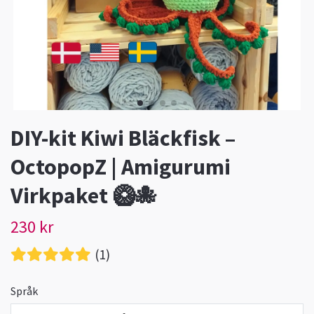
DIY-kit Kiwi Bläckfisk –
OctopopZ | Amigurumi
Virkpaket 🥝🐙
230 kr
(1)
Språk