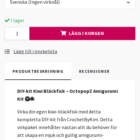
Svenska (Ingen virknål)
I lager
LÄGG I KORGEN
Lägg till i önskelista
PRODUKTBESKRIVNING
RECENSIONER
DIY-kit Kiwi Bläckfisk – OctopopZ Amigurumi
Kit 🥝🐙
Virka din egen kiwi-bläckfisk med detta
kompletta DIY-kit från CrochetByKim. Detta
virkpaket innehåller nästan allt du behöver för
att skapa en mjuk och gullig amigurumi-