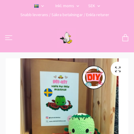
Inkl. moms
SEK
Snabb leverans / Säkra betalningar / Enkla returer