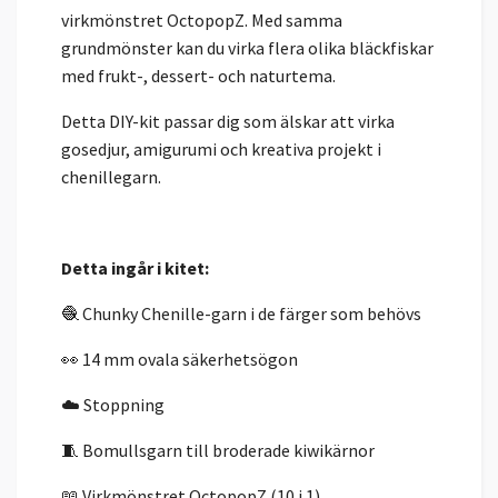
virkmönstret OctopopZ. Med samma
grundmönster kan du virka flera olika bläckfiskar
med frukt-, dessert- och naturtema.
Detta DIY-kit passar dig som älskar att virka
gosedjur, amigurumi och kreativa projekt i
chenillegarn.
Detta ingår i kitet:
🧶 Chunky Chenille-garn i de färger som behövs
👀 14 mm ovala säkerhetsögon
☁️ Stoppning
🧵 Bomullsgarn till broderade kiwikärnor
📖 Virkmönstret OctopopZ (10 i 1)