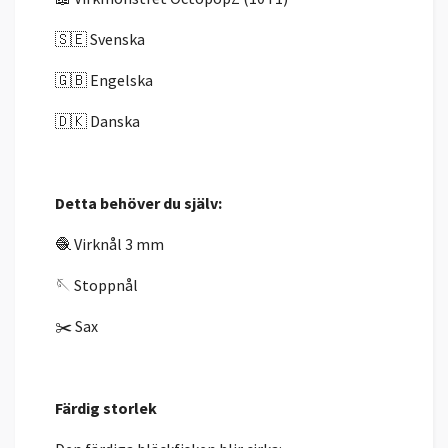
🇸🇪 Svenska
🇬🇧 Engelska
🇩🇰 Danska
Detta behöver du själv:
🧶 Virknål 3 mm
🪡 Stoppnål
✂️ Sax
Färdig storlek