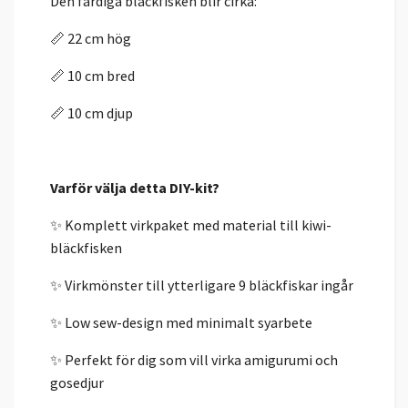
Den färdiga bläckfisken blir cirka:
📏 22 cm hög
📏 10 cm bred
📏 10 cm djup
Varför välja detta DIY-kit?
✨ Komplett virkpaket med material till kiwi-
bläckfisken
✨ Virkmönster till ytterligare 9 bläckfiskar ingår
✨ Low sew-design med minimalt syarbete
✨ Perfekt för dig som vill virka amigurumi och
gosedjur