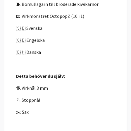
🧵 Bomullsgarn till broderade kiwikärnor
📖 Virkmönstret OctopopZ (10 i 1)
🇸🇪 Svenska
🇬🇧 Engelska
🇩🇰 Danska
Detta behöver du själv:
🧶 Virknål 3 mm
🪡 Stoppnål
✂️ Sax