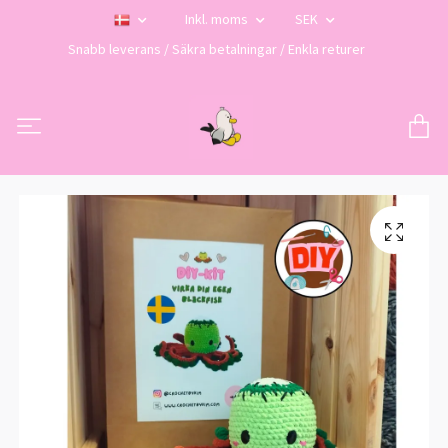
Inkl. moms
SEK
Snabb leverans / Säkra betalningar / Enkla returer