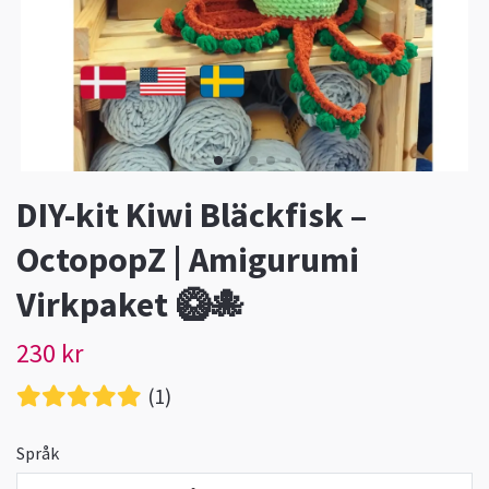
DIY-kit Kiwi Bläckfisk –
OctopopZ | Amigurumi
Virkpaket 🥝🐙
230 kr
(1)
Språk