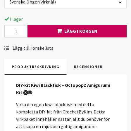
Svenska (Ingen virknål)
I lager
LÄGG I KORGEN
Lägg till i önskelista
PRODUKTBESKRIVNING
RECENSIONER
DIY-kit Kiwi Bläckfisk – OctopopZ Amigurumi
Kit 🥝🐙
Virka din egen kiwi-bläckfisk med detta
kompletta DIY-kit från CrochetByKim. Detta
virkpaket innehåller nästan allt du behöver för
att skapa en mjuk och gullig amigurumi-