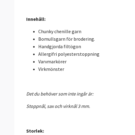
Innehåll:
Chunky chenille garn
Bomullsgarn för brodering.
Handgjorda filtögon
Allergifri polyesterstoppning
Varvmarkörer
Virkmönster
Det du behöver som inte ingår är:
Stoppnål, sax och virknål 3 mm.
Storlek: