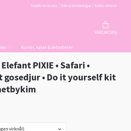
Snabb leverans / Säkra betalningar / Enkla returer
VARUKORG
hies ♡
Kurser, kalas & aktiviteter
 Elefant PIXIE • Safari •
 gosedjur • Do it yourself kit
hetbykim
gen virknål)