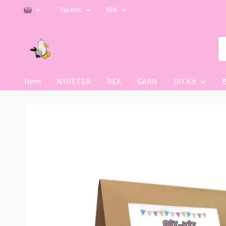
Tax Incl.
SEK
Hem
NYHETER
REA
GARN
DIY Kit