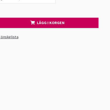
LÄGG I KORGEN
i önskelista