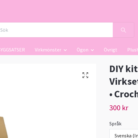
BYGGSATSER
Virkmönster
Ögon
Övrigt
Plus
DIY kit
Virkset
• Croc
300 kr
Språk
Svenska (In