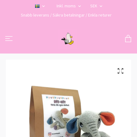
Inkl. moms
SEK
Snabb leverans / Säkra betalningar / Enkla returer