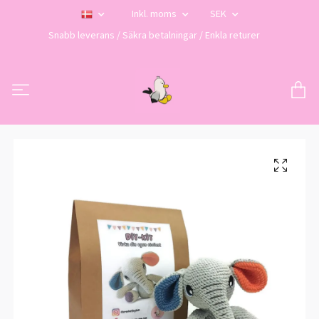
Inkl. moms
SEK
Snabb leverans / Säkra betalningar / Enkla returer