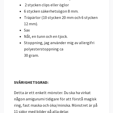
2 stycken clips eller öglor
6 stycken säkerhetsögon 8 mm.
Träpärlor (10 stycken 20 mm och 6 stycken
12 mm).
Sax
Nål, en tunn och en tjock.
Stoppning, jag använder mig av allergifri
polyesterstoppning ca
30 gram.
SVÅRIGHETSGRAD:
Detta är ett enkelt mönster. Du ska ha virkat
någon amigurumi tidigare för att förstå magisk
ring, fast maska och öka/minska. Mönstret är på
11 sidor med bilder på alla delar.