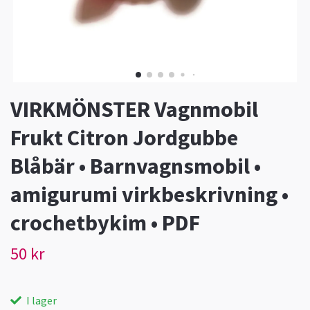
VIRKMÖNSTER Vagnmobil
Frukt Citron Jordgubbe
Blåbär • Barnvagnsmobil •
amigurumi virkbeskrivning •
crochetbykim • PDF
50 kr
I lager