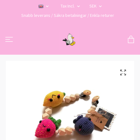
Tax Incl.
SEK
Snabb leverans / Säkra betalningar / Enkla returer