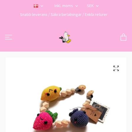
Inkl. moms
SEK
Snabb leverans / Säkra betalningar / Enkla returer