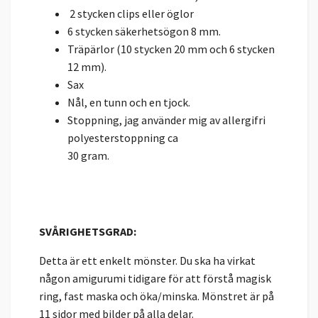
2 stycken clips eller öglor
6 stycken säkerhetsögon 8 mm.
Träpärlor (10 stycken 20 mm och 6 stycken
12 mm).
Sax
Nål, en tunn och en tjock.
Stoppning, jag använder mig av allergifri
polyesterstoppning ca
30 gram.
SVÅRIGHETSGRAD:
Detta är ett enkelt mönster. Du ska ha virkat
någon amigurumi tidigare för att förstå magisk
ring, fast maska och öka/minska. Mönstret är på
11 sidor med bilder på alla delar.