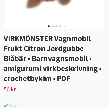
VIRKMÖNSTER Vagnmobil
Frukt Citron Jordgubbe
Blåbär • Barnvagnsmobil •
amigurumi virkbeskrivning •
crochetbykim • PDF
50 kr
I lager