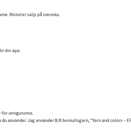
nie. Mönster säljs på svenska.
ir din apa:
r för amigurumis.
en du använder. Jag använder 8/8 bomullsgarn, ”Yarn and colors – E