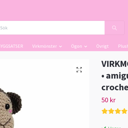
BYGGSATSER
Virkmönster
Ögon
Övrigt
Plus
VIRKMÖ
• amig
croche
50 kr