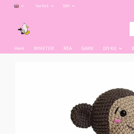
Tax Incl.
SEK
Hem
NYHETER
REA
GARN
DIY Kit