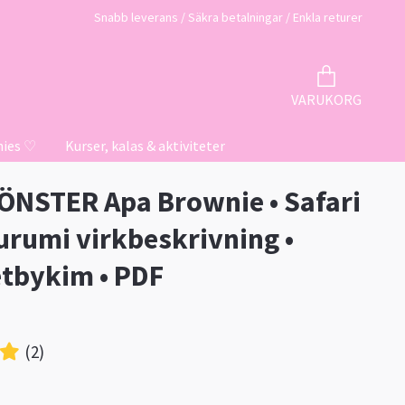
Snabb leverans / Säkra betalningar / Enkla returer
VARUKORG
hies ♡
Kurser, kalas & aktiviteter
NSTER Apa Brownie • Safari
urumi virkbeskrivning •
tbykim • PDF
(2)