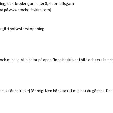
ng, t.ex. broderigarn eller 8/4 bomullsgarn.
̈pa på www.crochetbykim.com).
ergifri polyesterstoppning.
h minska. Alla delar på apan finns beskrivet i bild och text hur de
dukt är helt okej för mig. Men hänvisa till mig när du gör det. Det ä