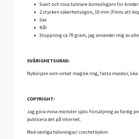
Svart och rosa tunnare bomullsgarn för broderi
2 stycken säkerhetsögon, 10 mm (Finns att ko
Sax
Nål
Stoppning ca 70 gram, jag använder mig av all
SVÅRIGHETSGRAD:
Nybörjare som virkat magisk ring, fasta maskor, öka oc
COPYRIGHT:
Jag göra mina mönster själv. Försäljning av färdig pro
publicera det på internet.
Med vänliga hälsningar/ crochetbykim