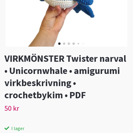
VIRKMÖNSTER Twister narval
• Unicornwhale • amigurumi
virkbeskrivning •
crochetbykim • PDF
50 kr
I lager