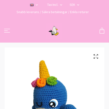
Tax Incl.
SEK
Snabb leverans / Säkra betalningar / Enkla returer