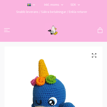
Inkl. moms
SEK
Snabb leverans / Säkra betalningar / Enkla returer