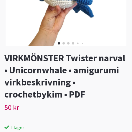
VIRKMÖNSTER Twister narval
• Unicornwhale • amigurumi
virkbeskrivning •
crochetbykim • PDF
50 kr
I lager