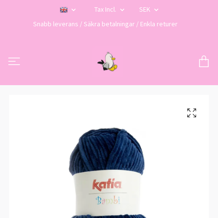
Tax Incl.
SEK
Snabb leverans / Säkra betalningar / Enkla returer