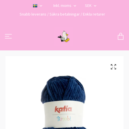
Inkl. moms
SEK
Snabb leverans / Säkra betalningar / Enkla returer