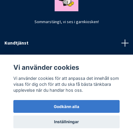
Sommarstängt, vi ses i garnkiosken!
Kundtjänst
Fotmeny
Vi använder cookies
Vi använder cookies för att anpassa det innehåll som
visas för dig och för att du ska få bästa tänkbara
upplevelse när du handlar hos oss.
Godkänn alla
© 2026 CrochetByKim
Inställningar