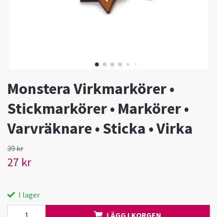
Monstera Virkmarkörer •
Stickmarkörer • Markörer •
Varvräknare • Sticka • Virka
39 kr
27 kr
I lager
LÄGG I KORGEN