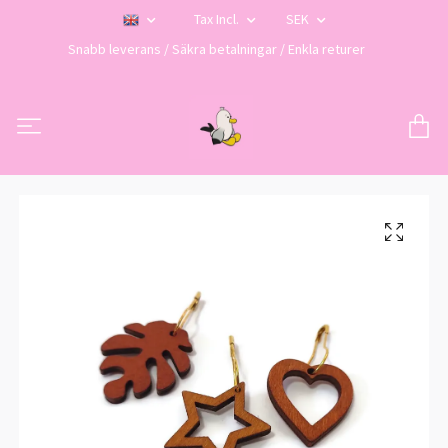
Tax Incl.
SEK
Snabb leverans / Säkra betalningar / Enkla returer