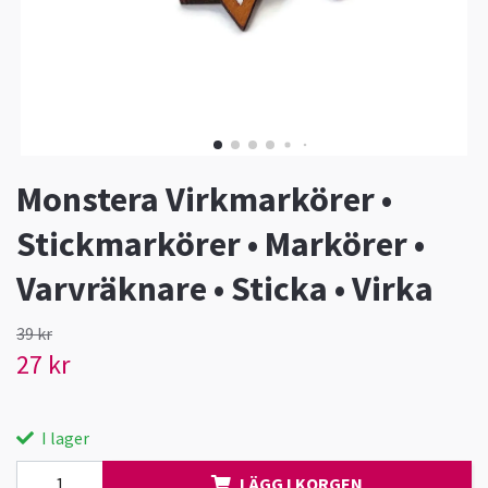
Monstera Virkmarkörer •
Stickmarkörer • Markörer •
Varvräknare • Sticka • Virka
39 kr
27 kr
I lager
LÄGG I KORGEN