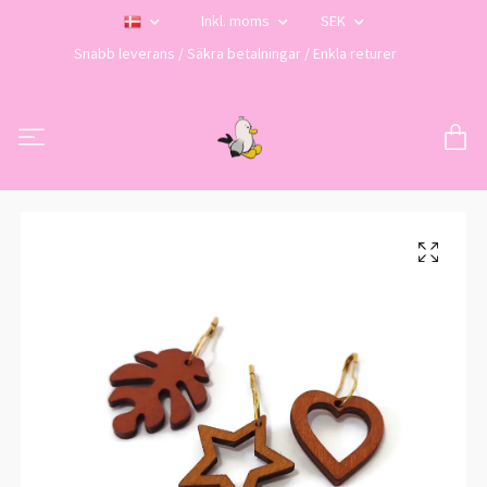
Inkl. moms
SEK
Snabb leverans / Säkra betalningar / Enkla returer