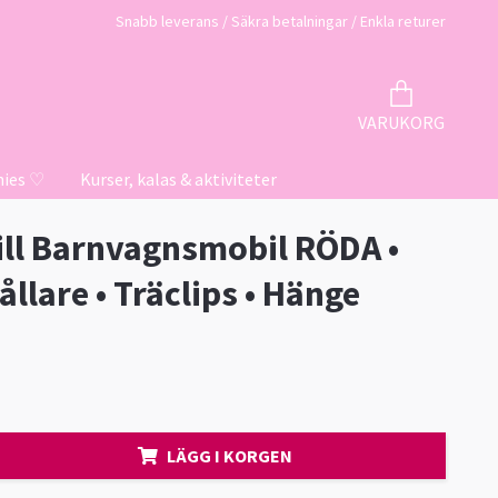
Snabb leverans / Säkra betalningar / Enkla returer
VARUKORG
hies ♡
Kurser, kalas & aktiviteter
till Barnvagnsmobil RÖDA •
llare • Träclips • Hänge
LÄGG I KORGEN