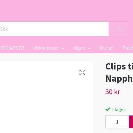
BYGGSATSER
Virkmönster
Ögon
Övrigt
Plus
Clips 
Napphå
30 kr
I lager