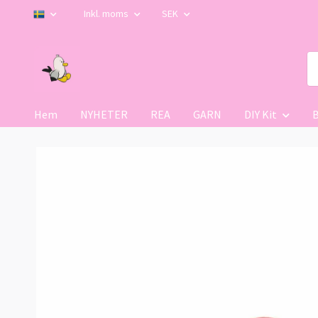
Inkl. moms
SEK
Hem
NYHETER
REA
GARN
DIY Kit