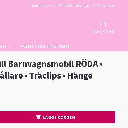
Snabb leverans / Säkra betalningar / Enkla returer
VARUKORG
hies ♡
Kurser, kalas & aktiviteter
till Barnvagnsmobil RÖDA •
llare • Träclips • Hänge
LÄGG I KORGEN