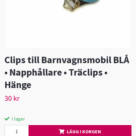
Clips till Barnvagnsmobil BLÅ
• Napphållare • Träclips •
Hänge
30 kr
I lager
LÄGG I KORGEN