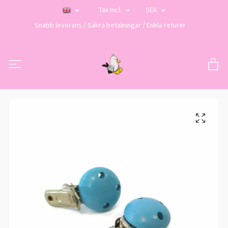
Tax Incl.
SEK
Snabb leverans / Säkra betalningar / Enkla returer