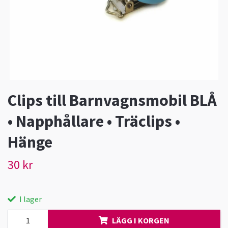
Clips till Barnvagnsmobil BLÅ
• Napphållare • Träclips •
Hänge
30 kr
I lager
LÄGG I KORGEN