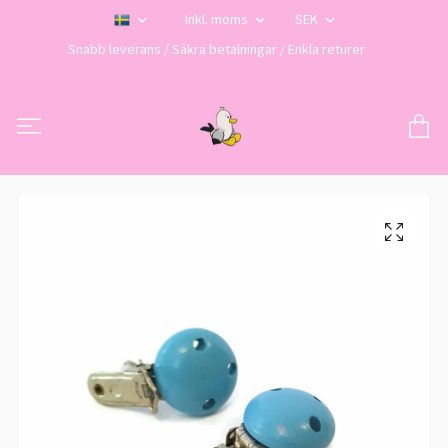
Inkl. moms
SEK
Snabb leverans / Säkra betalningar / Enkla returer