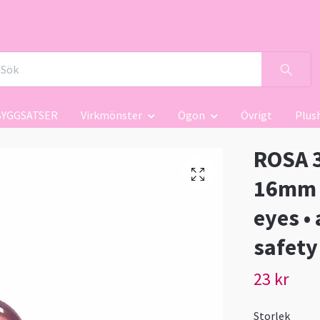
BYGGSATSER
Virkmönster
Ögon
Övrigt
Plus
ROSA 3
16mm 
eyes •
safety
23 kr
Storlek