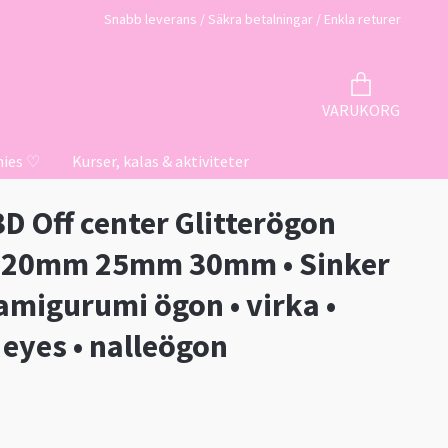
Snabb leverans / Säkra betalningar / Enkla returer
VARUKORG
hies ♡
Kurser, kalas & aktiviteter
D Off center Glitterögon
20mm 25mm 30mm • Sinker
 amigurumi ögon • virka •
 eyes • nalleögon