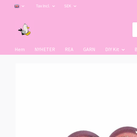
Tax Incl.
SEK
Hem
NYHETER
REA
GARN
DIY Kit