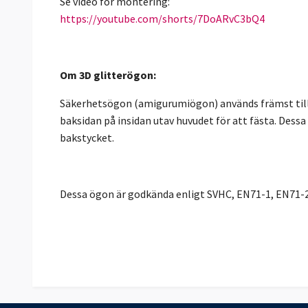
Se video för montering:
https://youtube.com/shorts/7DoARvC3bQ4
Om 3D glitterögon:
Säkerhetsögon (amigurumiögon) används främst till 
baksidan på insidan utav huvudet för att fästa. Dess
bakstycket.
Dessa ögon är godkända enligt SVHC, EN71-1, EN71-2 &