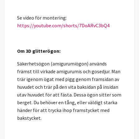
Se video för montering:
https://youtube.com/shorts/7DoARvC3bQ4
Om 3D glitterögon:
Säkerhetsögon (amigurumiögon) används
främst till virkade amigurumis och gosedjur. Man
trär igenom ögat med pigg genom framsidan av
huvudet och trär på den vita baksidan på insidan
utav huvudet för att fästa. Dessa ögon sitter som
berget. Du behöver en tång, eller väldigt starka
händer för att trycka ihop framstycket med
bakstycket.