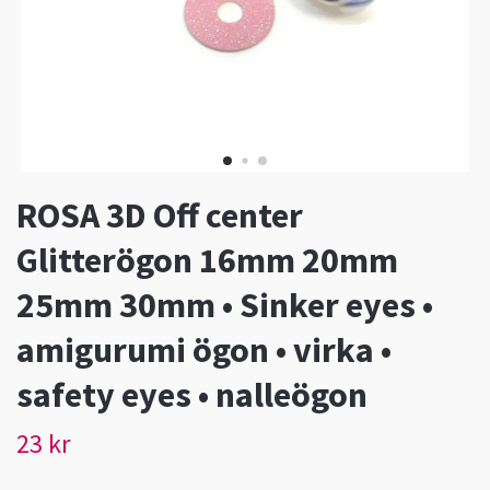
ROSA 3D Off center
Glitterögon 16mm 20mm
25mm 30mm • Sinker eyes •
amigurumi ögon • virka •
safety eyes • nalleögon
23 kr