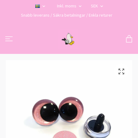
Inkl. moms
SEK
Snabb leverans / Säkra betalningar / Enkla returer