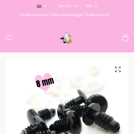
Tax Incl.
SEK
Snabb leverans / Säkra betalningar / Enkla returer