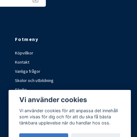
Fotmeny
Köpvillkor
Kontakt
Vanliga frågor
Skolor och utbildning
Studio
Vi använder cookies
Marknader och mässor
Vi använder cookies för att anpassa det innehåll
som visas för dig och för att du ska få bästa
tänkbara upplevelse när du handlar hos oss.