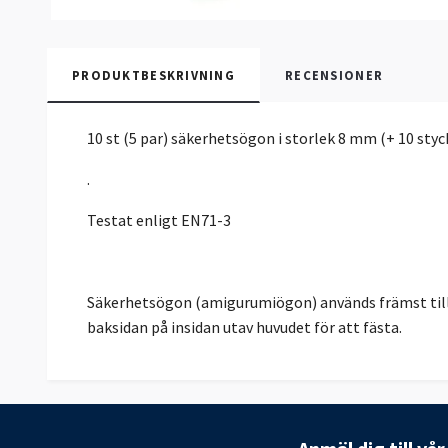
PRODUKTBESKRIVNING
RECENSIONER
10 st (5 par) säkerhetsögon i storlek 8 mm (+ 10 styc
.
Testat enligt EN71-3
Säkerhetsögon (amigurumiögon) används främst till 
baksidan på insidan utav huvudet för att fästa.