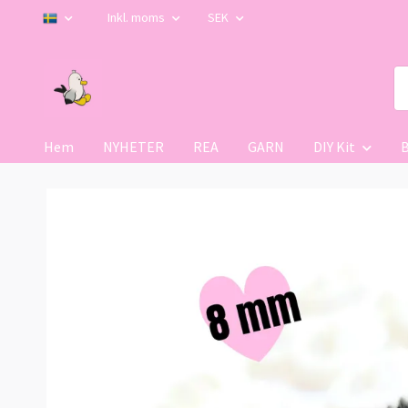
Inkl. moms
SEK
Hem
NYHETER
REA
GARN
DIY Kit