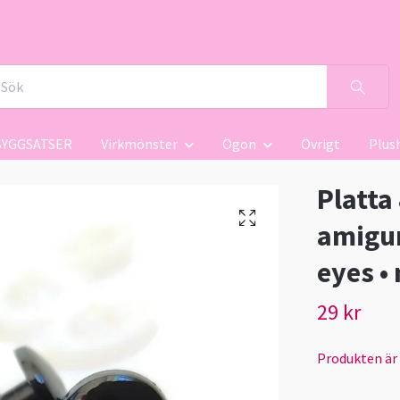
BYGGSATSER
Virkmönster
Ögon
Övrigt
Plus
Platta
amigur
eyes •
29 kr
Produkten är ty