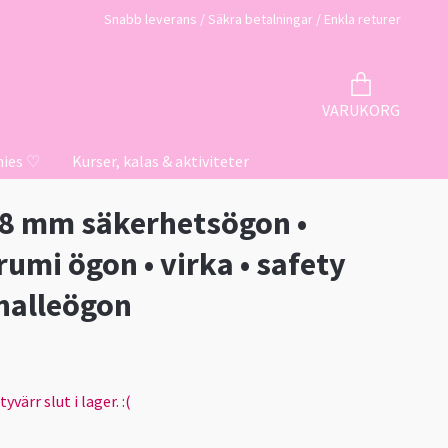
Snabb leverans / Säkra betalningar / Enkla returer
VARUKORG
hies ♡
Kurser, kalas & aktiviteter
 8 mm säkerhetsögon •
umi ögon • virka • safety
 nalleögon
värr slut i lager. :(