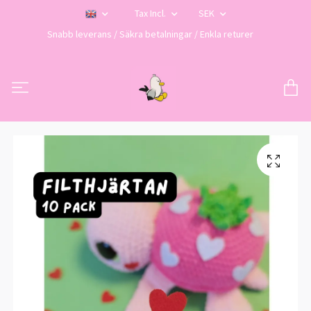
Tax Incl.
SEK
Snabb leverans / Säkra betalningar / Enkla returer