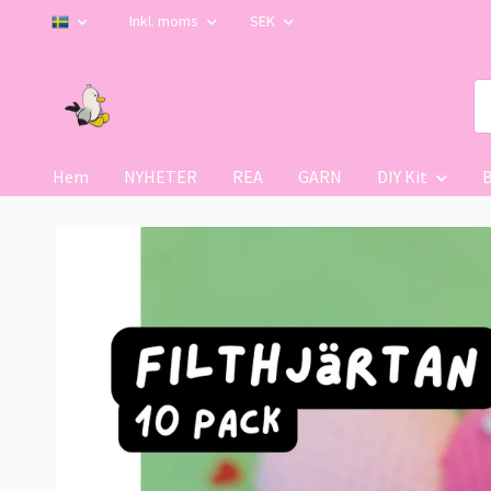
Inkl. moms
SEK
Hem
NYHETER
REA
GARN
DIY Kit