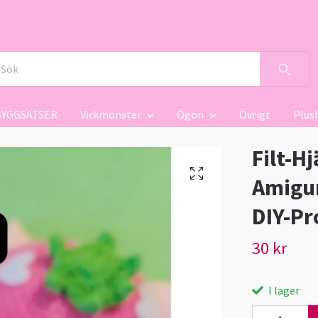
BYGGSATSER
Virkmönster
Ögon
Övrigt
Plus
Filt-Hj
Amigur
DIY-Pr
30 kr
I lager