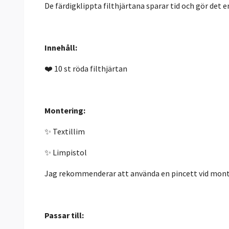
De färdigklippta filthjärtana sparar tid och gör det e
Innehåll:
❤️ 10 st röda filthjärtan
Montering:
✨ Textillim
✨ Limpistol
Jag rekommenderar att använda en pincett vid monter
Passar till: