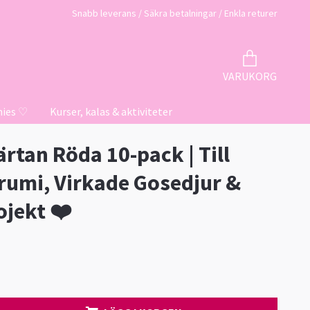
Snabb leverans / Säkra betalningar / Enkla returer
VARUKORG
hies ♡
Kurser, kalas & aktiviteter
ärtan Röda 10-pack | Till
umi, Virkade Gosedjur &
ojekt ❤️