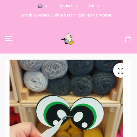
Tax Incl.
SEK
Snabb leverans / Säkra betalningar / Enkla returer