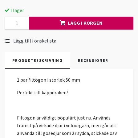
I lager
LÄGG I KORGEN
Lägg till i önskelista
PRODUKTBESKRIVNING
RECENSIONER
1 par filtögon i storlek 50 mm
Perfekt till käppdraken!
Filtögon är väldigt populärt just nu. Används
främst på virkade djur i velourgarn, men går att
använda till gosedjur som är sydda, stickade osv.