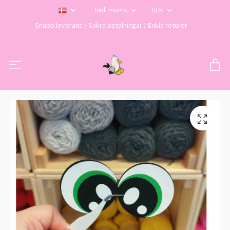
Inkl. moms
SEK
Snabb leverans / Säkra betalningar / Enkla returer