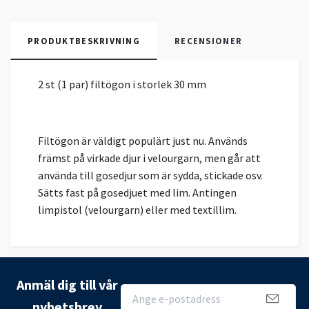
PRODUKTBESKRIVNING
RECENSIONER
2 st (1 par) filtögon i storlek 30 mm
Filtögon är väldigt populärt just nu. Används
främst på virkade djur i velourgarn, men går att
använda till gosedjur som är sydda, stickade osv.
Sätts fast på gosedjuet med lim. Antingen
limpistol (velourgarn) eller med textillim.
Anmäl dig till vår
nyhetsbrev