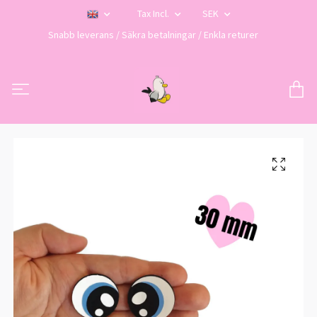
Tax Incl.
SEK
Snabb leverans / Säkra betalningar / Enkla returer