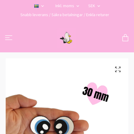
Inkl. moms
SEK
Snabb leverans / Säkra betalningar / Enkla returer