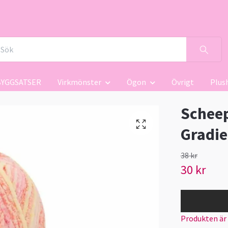
BYGGSATSER
Virkmönster
Ögon
Övrigt
Plus
Scheep
Gradie
38 kr
30 kr
Produkten är ty