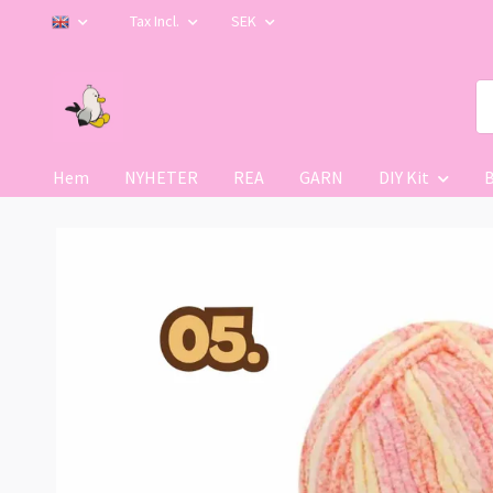
Tax Incl.
SEK
Hem
NYHETER
REA
GARN
DIY Kit