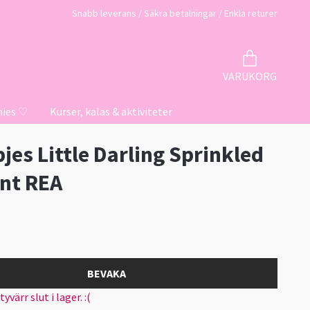
Snabb leverans / Säkra betalningar / Enkla returer
VARUKORG
hies ♡
Kurser, kalas & aktiviteter
jes Little Darling Sprinkled
nt REA
BEVAKA
värr slut i lager. :(