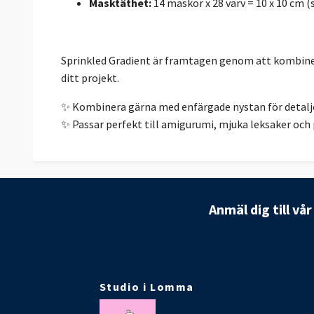
Masktäthet:
14 maskor x 28 varv = 10 x 10 cm (
Sprinkled Gradient är framtagen genom att kombinera
ditt projekt.
✨ Kombinera gärna med enfärgade nystan för detaljer
✨ Passar perfekt till amigurumi, mjuka leksaker och 
Anmäl dig till vå
Studio i Lomma