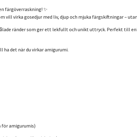
l en färgöverraskning! ✨
m vill virka gosedjur med liv, djup och mjuka färgskiftningar – utan
ålade ränder som ger ett lekfullt och unikt uttryck. Perfekt till e
ill ha det när du virkar amigurumi.
för amigurumis)