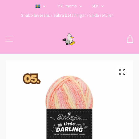
Inkl. moms
SEK
Snabb leverans / Säkra betalningar / Enkla returer