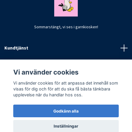
Sommarstängt, vi ses i garnkiosken!
Kundtjänst
Fotmeny
Vi använder cookies
Vi använder cookies för att anpassa det innehåll som
visas för dig och för att du ska få bästa tänkbara
upplevelse när du handlar hos oss.
Godkänn alla
© 2026 CrochetByKim
Inställningar