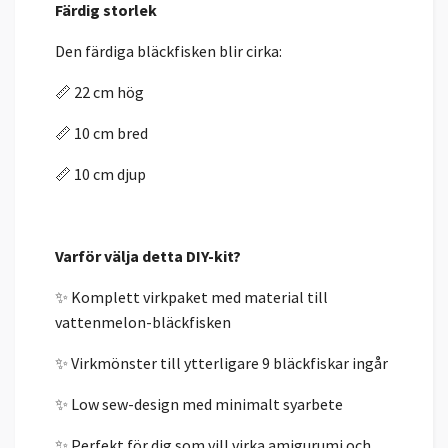
Färdig storlek
Den färdiga bläckfisken blir cirka:
📏 22 cm hög
📏 10 cm bred
📏 10 cm djup
Varför välja detta DIY-kit?
✨ Komplett virkpaket med material till
vattenmelon-bläckfisken
✨ Virkmönster till ytterligare 9 bläckfiskar ingår
✨ Low sew-design med minimalt syarbete
✨ Perfekt för dig som vill virka amigurumi och