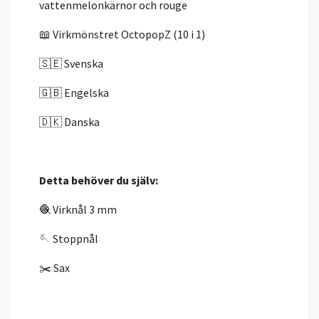
vattenmelonkärnor och rouge
📖 Virkmönstret OctopopZ (10 i 1)
🇸🇪 Svenska
🇬🇧 Engelska
🇩🇰 Danska
Detta behöver du själv:
🧶 Virknål 3 mm
🪡 Stoppnål
✂️ Sax