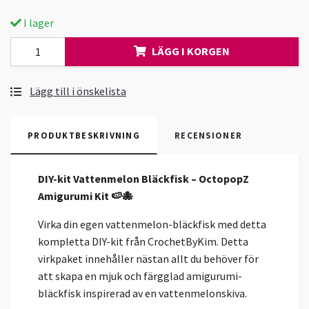
I lager
LÄGG I KORGEN
Lägg till i önskelista
PRODUKTBESKRIVNING
RECENSIONER
DIY-kit Vattenmelon Bläckfisk – OctopopZ
Amigurumi Kit 🍉🐙
Virka din egen vattenmelon-bläckfisk med detta
kompletta DIY-kit från CrochetByKim. Detta
virkpaket innehåller nästan allt du behöver för
att skapa en mjuk och färgglad amigurumi-
bläckfisk inspirerad av en vattenmelonskiva.