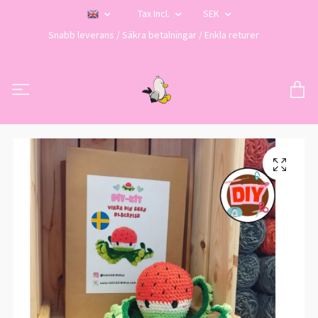
Tax Incl.
SEK
Snabb leverans / Säkra betalningar / Enkla returer