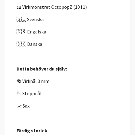
📖 Virkmönstret OctopopZ (10 i 1)
🇸🇪 Svenska
🇬🇧 Engelska
🇩🇰 Danska
Detta behöver du själv:
🧶 Virknål 3 mm
🪡 Stoppnål
✂️ Sax
Färdig storlek