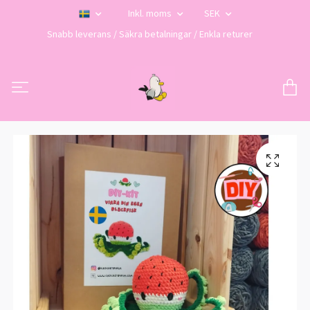
Inkl. moms
SEK
Snabb leverans / Säkra betalningar / Enkla returer